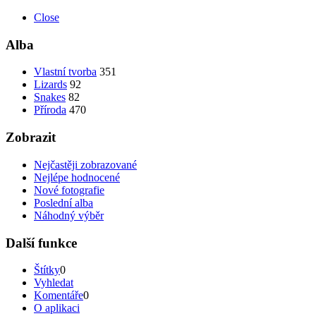
Close
Alba
Vlastní tvorba
351
Lizards
92
Snakes
82
Příroda
470
Zobrazit
Nejčastěji zobrazované
Nejlépe hodnocené
Nové fotografie
Poslední alba
Náhodný výběr
Další funkce
Štítky
0
Vyhledat
Komentáře
0
O aplikaci