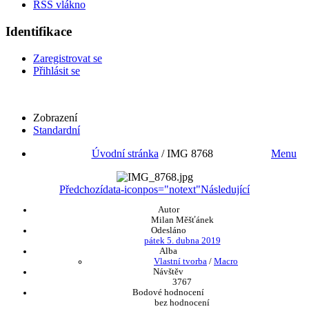
RSS vlákno
Identifikace
Zaregistrovat se
Přihlásit se
Zobrazení
Standardní
Úvodní stránka
/
IMG 8768
Menu
Předchozí
data-iconpos="notext"
Následující
Autor
Milan Měšťánek
Odesláno
pátek 5. dubna 2019
Alba
Vlastní tvorba
/
Macro
Návštěv
3767
Bodové hodnocení
bez hodnocení